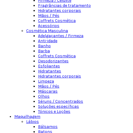
Firmeza / Celulite
Fragrâncias de tratamento
Hidratantes corporais
Mãos / Pés
Coffrets Cosmética
Acessórios
Cosmética Masculina
Adelgaçantes / Firmeza
Anti-idade
Banho
Barba
Coffrets Cosmética
Desodorizantes
Esfoliantes
Hidratantes
Hidratantes corporais
Limpeza
Mãos / Pés
Máscaras
Olhos
Séruns / Concentrados
Soluções específicas
Tónicos e Loções
Maquilhagem
Lábios
Bálsamos
Batons