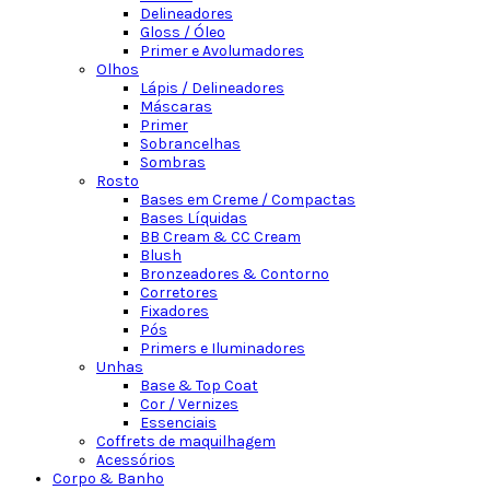
Delineadores
Gloss / Óleo
Primer e Avolumadores
Olhos
Lápis / Delineadores
Máscaras
Primer
Sobrancelhas
Sombras
Rosto
Bases em Creme / Compactas
Bases Líquidas
BB Cream & CC Cream
Blush
Bronzeadores & Contorno
Corretores
Fixadores
Pós
Primers e Iluminadores
Unhas
Base & Top Coat
Cor / Vernizes
Essenciais
Coffrets de maquilhagem
Acessórios
Corpo & Banho