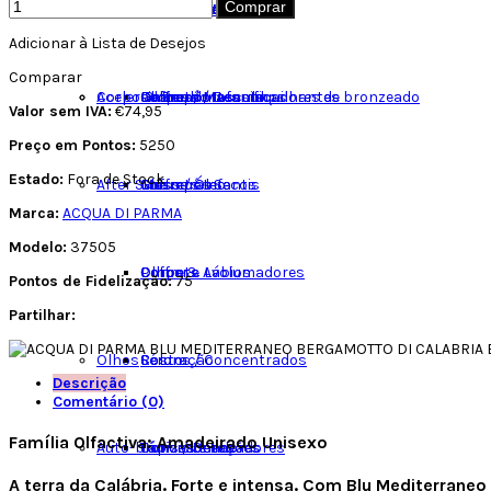
Comprar
SOLARES
Corpo & Banho Masculino
Cabelo Feminino
Coffrets Femininos
Hidratantes
Batons
Adicionar à Lista de Desejos
Comparar
Corpo & Banho Infantil
Aceleradores / Intensificadores de bronzeado
Coffrets Masculinos
Limpeza / Desmaquilhantes
Delineadores
Champôs
Valor sem IVA:
€74,95
Preço em Pontos:
5250
Estado:
Fora de Stock
After Sun
Coffrets Infantis
Máscaras
Gloss / Óleo
Champôs Secos
Marca:
ACQUA DI PARMA
Modelo:
37505
Olhos & Lábios
Primer e Avolumadores
Coffrets
Corpo
Pontos de Fidelização:
75
Partilhar:
Olhos
Séruns / Concentrados
Coloração
Rosto
Descrição
Comentário (0)
Família Olfactiva: Amadeirado Unisexo
Auto-bronzeadores
Tónicos e Loções
Lápis / Delineadores
Condicionadores
A terra da Calábria. Forte e intensa. Com Blu Mediterrane