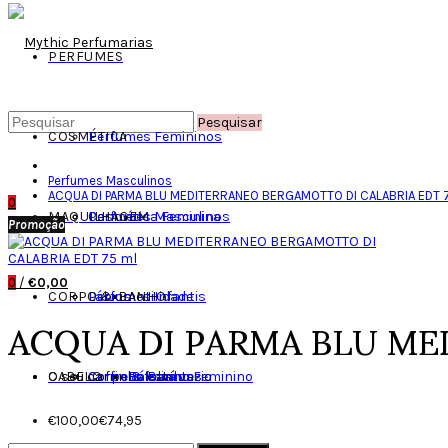
PERFUMES
Pesquisar
COSMÉTICA
Perfumes Femininos
Perfumes Masculinos
ACQUA DI PARMA BLU MEDITERRANEO BERGAMOTTO DI CALABRIA EDT 
0
MAQUILHAGEM
Perfumes Masculinos
Cosmética Feminina
Promoção
0
/
€0,00
CORPO & BANHO
Perfumes Infantis
Lábios
Anti-idade
ACQUA DI PARMA BLU ME
O seu carrinho está vazio
CABELO
Coffrets
Corpo & Banho Feminino
Esfoliantes
Bálsamos
€100,00
€74,95