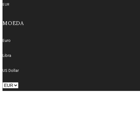
EUR
MOEDA
Euro
Libra
US Dollar