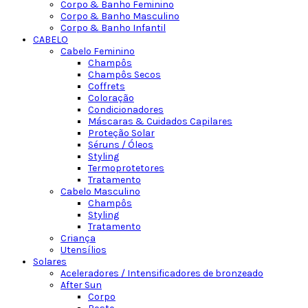
Corpo & Banho Feminino
Corpo & Banho Masculino
Corpo & Banho Infantil
CABELO
Cabelo Feminino
Champôs
Champôs Secos
Coffrets
Coloração
Condicionadores
Máscaras & Cuidados Capilares
Proteção Solar
Séruns / Óleos
Styling
Termoprotetores
Tratamento
Cabelo Masculino
Champôs
Styling
Tratamento
Criança
Utensílios
Solares
Aceleradores / Intensificadores de bronzeado
After Sun
Corpo