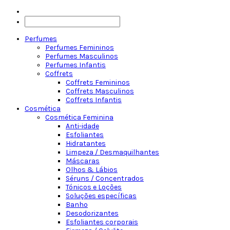
Perfumes
Perfumes Femininos
Perfumes Masculinos
Perfumes Infantis
Coffrets
Coffrets Femininos
Coffrets Masculinos
Coffrets Infantis
Cosmética
Cosmética Feminina
Anti-idade
Esfoliantes
Hidratantes
Limpeza / Desmaquilhantes
Máscaras
Olhos & Lábios
Séruns / Concentrados
Tónicos e Loções
Soluções específicas
Banho
Desodorizantes
Esfoliantes corporais