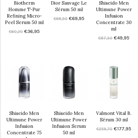
Biotherm
Dior Sauvage Le
Shiseido Men
Homme T-Pur
Sérum 50 ml
Ultimune Power
Refining Micro-
Infusion
€69,95
€98,50
Peel Serum 50 ml
Concentrate 30
ml
€36,95
€60,20
€49,95
€87,30
Shiseido Men
Shiseido Men
Valmont Vital B.
Ultimune Power
Ultimune Power
Sérum 30 ml
Infusion
Infusion Serum
€177,95
€259,70
Concentrate 75
50 ml