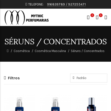
TELEFONE:
916839789 / 927255471
0
0
SÉRUNS / CONCENTRADOS
Cosmética
Cosmética Masculina
Séruns / Concentrados
Filtros