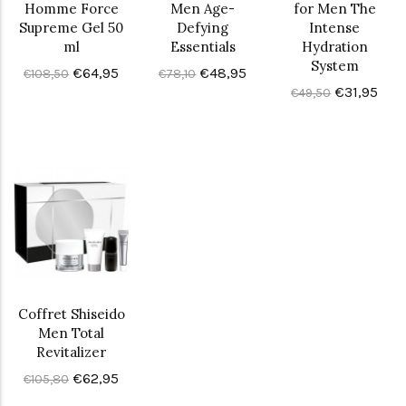
Homme Force
Men Age-
for Men The
Supreme Gel 50
Defying
Intense
ml
Essentials
Hydration
System
€64,95
€48,95
€108,50
€78,10
€31,95
€49,50
Coffret Shiseido
Men Total
Revitalizer
€62,95
€105,80