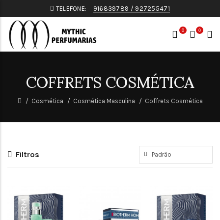
TELEFONE:
916839789 / 927255471
0
0
COFFRETS COSMÉTICA
Cosmética
Cosmética Masculina
Coffrets Cosmética
Filtros