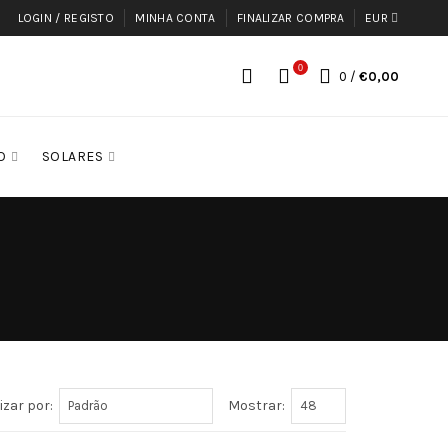
LOGIN / REGISTO
MINHA CONTA
FINALIZAR COMPRA
EUR
0
0
/
€0,00
O
SOLARES
zar por:
Mostrar: