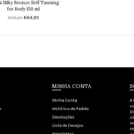
i Silky Bronze Self Tanning
for Body 150 ml
€64,95
€105,50
MINHA CONTA
S
Minha Conta
A 
co
e
Histórico de Pedido
Di
Devoluções
có
m
Lista de Desejos
me
Newsletter