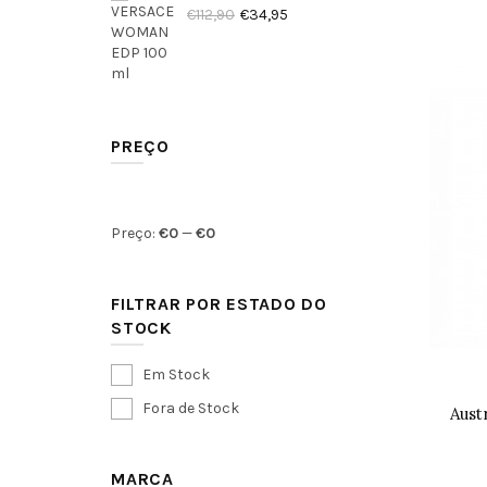
€112,90
€34,95
PREÇO
Preço:
€
0
—
€
0
FILTRAR POR ESTADO DO
STOCK
Em Stock
Fora de Stock
Aust
MARCA