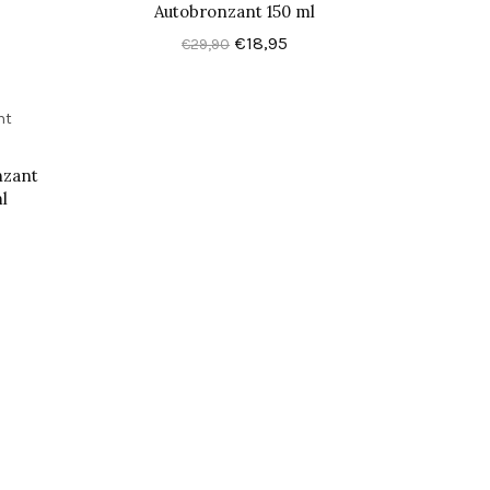
Autobronzant 150 ml
€18,95
€29,90
nzant
l